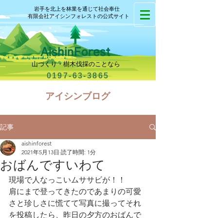
岩手を北上を林業を通じて社会奉仕
有限会社アイシンフォレストの公式サイト
山づくり・樹木伐採のことなら
0197-63-3865
​アイシンブログ
記事
aishinforest
2021年5月13日
読了時間: 1分
おばんですいわて
現場で人なっこいムササビが！！
肩にまで登ってきたのであまりの可愛
さと珍しさに慌てて写真に撮ってそれ
を投稿したら、昨日の夕方のおばんで