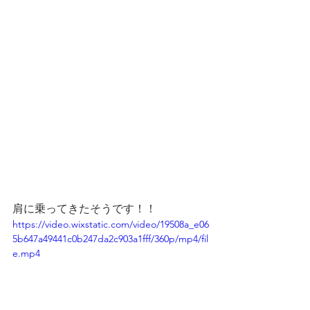
肩に乗ってきたそうです！！
https://video.wixstatic.com/video/19508a_e06
5b647a49441c0b247da2c903a1fff/360p/mp4/fil
e.mp4