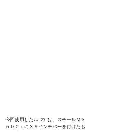
今回使用したﾁｪｰﾝｿｰは、スチールＭＳ
５００ｉに３６インチバーを付けたも