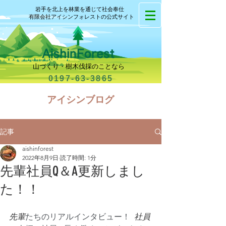
岩手を北上を林業を通じて社会奉仕
有限会社アイシンフォレストの公式サイト
山づくり・樹木伐採のことなら
0197-63-3865
​アイシンブログ
記事
aishinforest
2022年8月9日
読了時間: 1分
先輩社員Q＆A更新しまし
た！！
先輩
たちのリアルインタビュー！  
社員