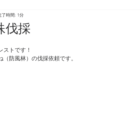
読了時間: 1分
殊伐採
レストです！
ね（防風林）の伐採依頼です。