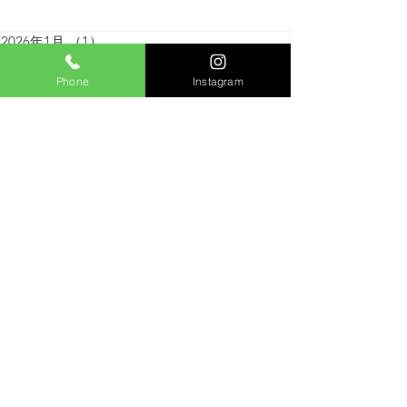
2026年1月
（1）
1件の記事
2025年12月
（1）
1件の記事
2025年11月
（2）
2件の記事
Phone
Instagram
2025年7月
（2）
2件の記事
2025年6月
（2）
2件の記事
2025年4月
（1）
1件の記事
2025年2月
（1）
1件の記事
2025年1月
（1）
1件の記事
2024年12月
（3）
3件の記事
2024年11月
（1）
1件の記事
2024年10月
（1）
1件の記事
2024年9月
（2）
2件の記事
岩手県薪販売,北上市薪販売,薪割パーク運営,薪販売ショッピ
ングサイト,岩手県林業採用情報北上市林業採用情報
コンプライアンスについて
© 2018 Aishinforest. All rights reserved.