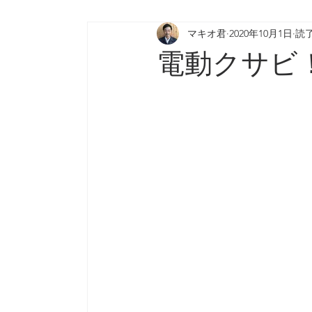
マキオ君
2020年10月1日
読了
電動クサビ