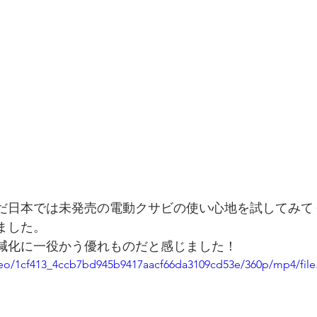
だ日本では未発売の電動クサビの使い心地を試してみて
ました。
減化に一役かう優れものだと感じました！
video/1cf413_4ccb7bd945b9417aacf66da3109cd53e/360p/mp4/fil