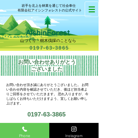
岩手を北上を林業を通じて社会奉仕
有限会社アイシンフォレストの公式サイト
山づくり・樹木伐採のことなら
0197-63-3865
お問い合わせありがとう
ございました
お問い合わせ頂き誠にありがとうございました。 お問
い合わせ内容を確認させていただき、後ほど担当者よ
りご回答をさせていただきます。 恐れ入りますが、今
しばらくお待ちいただけますよう、宜しくお願い申し
上げます。
0197-63-3865
岩手県薪販売,北上市薪販売,薪割パーク運営,薪販売ショッピ
Phone
Instagram
ングサイト,岩手県林業採用情報北上市林業採用情報