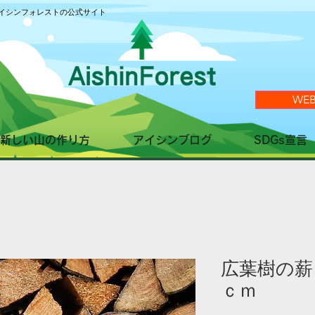
イシンフォレストの公式サイト
WE
新しい山の作り方
アイシンブログ
SDGs宣言
広葉樹の薪
ｃｍ