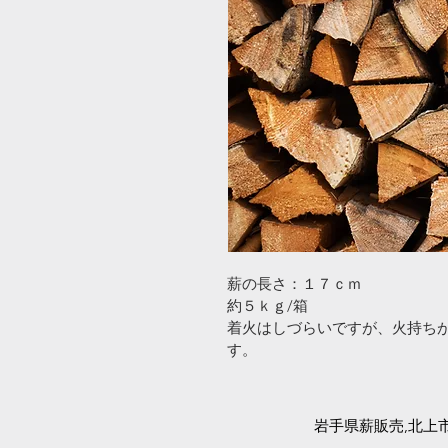
薪の長さ：１７ｃｍ
約５ｋｇ/箱
着火はしづらいですが、火持ち
す。
岩手県薪販売,北上