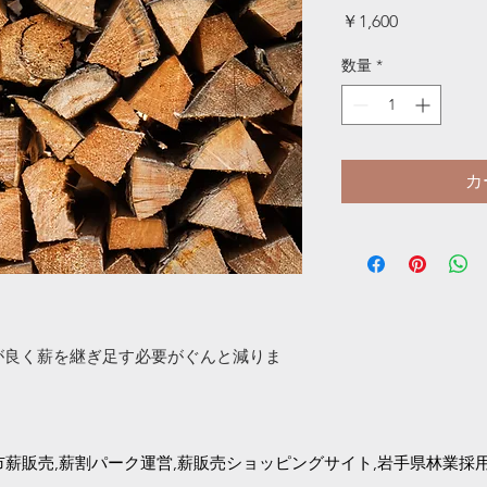
価
￥1,600
格
数量
*
カ
が良く薪を継ぎ足す必要がぐんと減りま
市薪販売,薪割パーク運営,薪販売ショッピングサイト,岩手県林業採