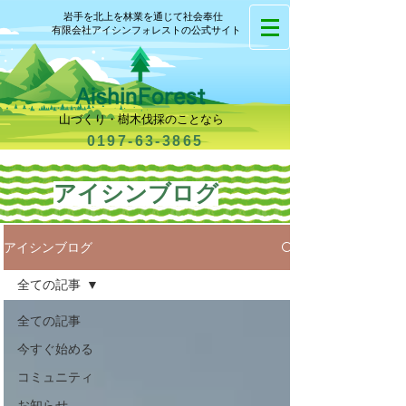
岩手を北上を林業を通じて社会奉仕
有限会社アイシンフォレストの公式サイト
山づくり・樹木伐採のことなら
0197-63-3865
​アイシンブログ
アイシンブログ
全ての記事
全ての記事
今すぐ始める
コミュニティ
お知らせ