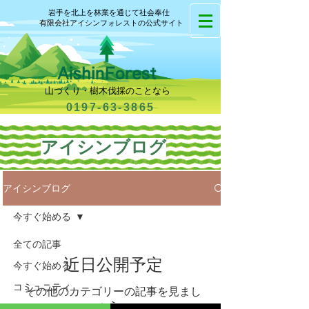
岩手を北上を林業を通じて社会奉仕
有限会社アイシンフォレストの公式サイト
山づくり・樹木伐採のことなら
0197-63-3865
​アイシンブログ
アイシンブログ
今すぐ始める
全ての記事
近日公開予定
今すぐ始める
コミュニティ
その他のカテゴリーの記事を見まし
ょう。
お知らせ